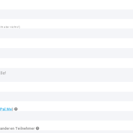
ht aber nichts!)
Pal.Me
)
 anderen Teilnehmer